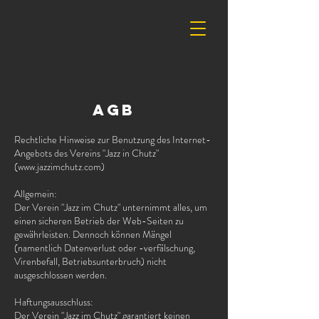
AGB
Rechtliche Hinweise zur Benutzung des Internet-
Angebots des Vereins "Jazz in Chutz"
(
www.jazzimchutz.com
)
Allgemein:
Der Verein "Jazz im Chutz" unternimmt alles, um
einen sicheren Betrieb der Web-Seiten zu
gewährleisten. Dennoch können Mängel
(namentlich Datenverlust oder -verfälschung,
Virenbefall, Betriebsunterbruch) nicht
ausgeschlossen werden.
Haftungsausschluss:
Der Verein "Jazz im Chutz" garantiert keinen