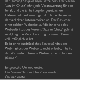
der Haftung des jeweiligen Betreibers. Der Verein
"Jazz im Chutz" lehnt jede Verantwortung für den
Inhalt und die Einhaltung der gesetzlichen
Datenschutzbestimmungen durch die Betreiber
der verlinkten Internetseiten ab. Der Besucher
einer solchen Webseite, auf die innerhalb des
Webauftrittes des Vereins "Jazz im Chutz" gelinkt
wird, trägt die Verantwortung für seinen Besuch
vollumfänglich selbst.
Es ist ohne ausdrückliches Einverständnis des
Webmasters der Webseite nicht erlaubt, Inhalte
der Webseite in fremde Webseiten einzubinden
(framen).
Eingesetzte Onlinedienste:
Der Verein "Jazz im Chutz" verwendet
Onlinedienste.
Cookies:
Der Verein "Jazz im Chutz" verwendet allenfalls
Cookies.
Urheberrecht:
Die auf den Webseiten des Vereins "Jazz im