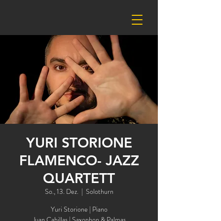
YURI STORIONE
FLAMENCO- JAZZ
QUARTETT
So., 13. Dez.
  |  
Solothurn
Yuri Storione | Piano
Juan Cabillas | Saxophon & Palmas