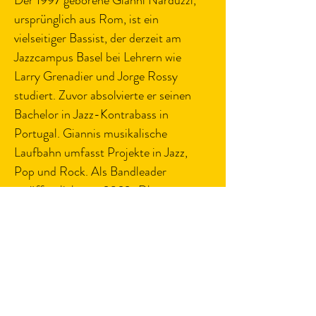
Der 1997 geborene Gianni Narduzzi, 
ursprünglich aus Rom, ist ein 
vielseitiger Bassist, der derzeit am 
Jazzcampus Basel bei Lehrern wie 
Larry Grenadier und Jorge Rossy 
studiert. Zuvor absolvierte er seinen 
Bachelor in Jazz-Kontrabass in 
Portugal. Giannis musikalische 
Laufbahn umfasst Projekte in Jazz, 
Pop und Rock. Als Bandleader 
veröffentlichte er 2022 „Dharma 
Bonds“, ein Album mit 
Eigenkompositionen. Seine tiefe 
musikalische Verankerung in der 
europäischen Szene und seine 
dynamische Präsenz am Bass liefern 
das unverzichtbare Fundament für die 