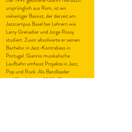
Der 1997 geborene Gianni Narduzzi, 
ursprünglich aus Rom, ist ein 
vielseitiger Bassist, der derzeit am 
Jazzcampus Basel bei Lehrern wie 
Larry Grenadier und Jorge Rossy 
studiert. Zuvor absolvierte er seinen 
Bachelor in Jazz-Kontrabass in 
Portugal. Giannis musikalische 
Laufbahn umfasst Projekte in Jazz, 
Pop und Rock. Als Bandleader 
veröffentlichte er 2022 „Dharma 
Bonds“, ein Album mit 
Eigenkompositionen. Seine tiefe 
musikalische Verankerung in der 
europäischen Szene und seine 
dynamische Präsenz am Bass liefern 
das unverzichtbare Fundament für die 