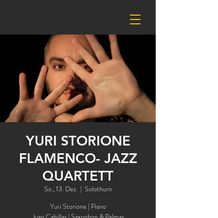
YURI STORIONE
FLAMENCO- JAZZ
QUARTETT
So., 13. Dez.
  |  
Solothurn
Yuri Storione | Piano
Juan Cabillas | Saxophon & Palmas