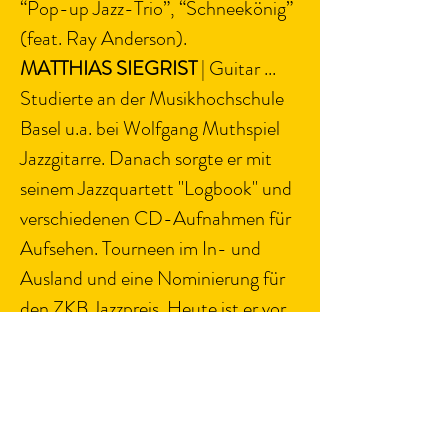
“Pop-up Jazz-Trio”, “Schneekönig” 
(feat. Ray Anderson).
MATTHIAS SIEGRIST 
| Guitar ... 
Studierte an der Musikhochschule 
Basel u.a. bei Wolfgang Muthspiel 
Jazzgitarre. Danach sorgte er mit 
seinem Jazzquartett "Logbook" und 
verschiedenen CD-Aufnahmen für 
Aufsehen. Tourneen im In- und 
Ausland und eine Nominierung für 
den ZKB Jazzpreis. Heute ist er vor 
allem als Sideman unterwegs.
PETER PREIBISCH 
| Drums ... 
Absolvierte das Berklee College of 
Music (Boston) und die Manhattan 