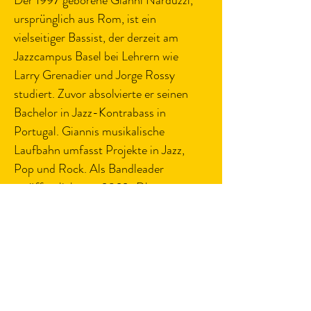
Der 1997 geborene Gianni Narduzzi, 
ursprünglich aus Rom, ist ein 
vielseitiger Bassist, der derzeit am 
Jazzcampus Basel bei Lehrern wie 
Larry Grenadier und Jorge Rossy 
studiert. Zuvor absolvierte er seinen 
Bachelor in Jazz-Kontrabass in 
Portugal. Giannis musikalische 
Laufbahn umfasst Projekte in Jazz, 
Pop und Rock. Als Bandleader 
veröffentlichte er 2022 „Dharma 
Bonds“, ein Album mit 
Eigenkompositionen. Seine tiefe 
musikalische Verankerung in der 
europäischen Szene und seine 
dynamische Präsenz am Bass liefern 
das unverzichtbare Fundament für die 