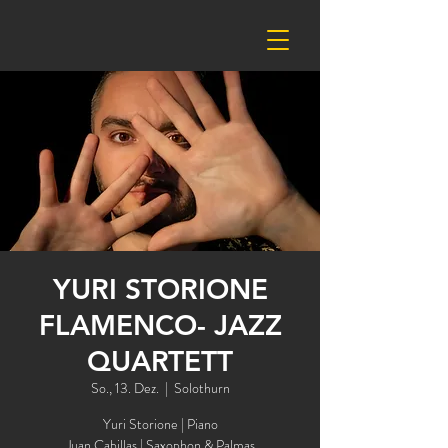
YURI STORIONE
FLAMENCO- JAZZ
QUARTETT
So., 13. Dez.
  |  
Solothurn
Yuri Storione | Piano
Juan Cabillas | Saxophon & Palmas